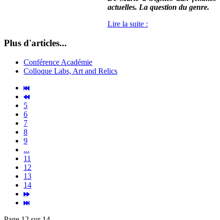
actuelles. La question du genre.
Lire la suite :
Plus d'articles...
Conférence Académie
Colloque Labs, Art and Relics
5
6
7
8
9
...
11
12
13
14
Page 12 sur 14