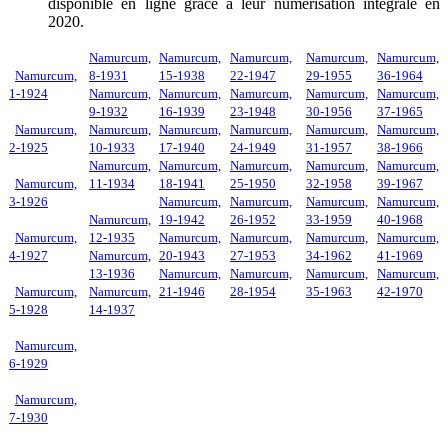
disponible en ligne grâce à leur numérisation intégrale en
2020.
Namurcum,
Namurcum,
Namurcum,
Namurcum,
Namurcum,
Namurcum,
8-1931
15-1938
22-1947
29-1955
36-1964
1-1924
Namurcum,
Namurcum,
Namurcum,
Namurcum,
Namurcum,
9-1932
16-1939
23-1948
30-1956
37-1965
Namurcum,
Namurcum,
Namurcum,
Namurcum,
Namurcum,
Namurcum,
2-1925
10-1933
17-1940
24-1949
31-1957
38-1966
Namurcum,
Namurcum,
Namurcum,
Namurcum,
Namurcum,
Namurcum,
11-1934
18-1941
25-1950
32-1958
39-1967
3-1926
Namurcum,
Namurcum,
Namurcum,
Namurcum,
Namurcum,
19-1942
26-1952
33-1959
40-1968
Namurcum,
12-1935
Namurcum,
Namurcum,
Namurcum,
Namurcum,
4-1927
Namurcum,
20-1943
27-1953
34-1962
41-1969
13-1936
Namurcum,
Namurcum,
Namurcum,
Namurcum,
Namurcum,
Namurcum,
21-1946
28-1954
35-1963
42-1970
5-1928
14-1937
Namurcum,
6-1929
Namurcum,
7-1930