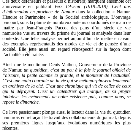
Ces deux défenseurs et passeurs d’histoire(s) marquent ensemble cet
anniversaire en publiant
Vers l’Avenir (1918-2018), Cent ans
d’information en province de Namur
dans la collection « Namur.
Histoire et Patrimoine » de la Société archéologique. L’ouvrage
parcourt, sous la plume de nombreux auteurs coordonnés de main de
maître par Jean-François Pacco, des pans d’un siècle de vie
namuroise vus au travers du prisme du journal et analysés dans leur
contexte. Une telle analyse permet aujourd’hui de mettre en avant
des exemples représentatifs des modes de vie et de pensée d’une
société. Elle jette aussi un regard rétrospectif sur la façon dont
l’actualité a été traitée.
Ainsi que le mentionne Denis Mathen, Gouverneur de la Province
de Namur,
un quotidien, c’est un peu à la fois le journal officiel de
l’histoire, la petite comme la grande, et le moniteur de l’actualité.
C’est une main courante de la vie qui se métamorphosera lentement
en archives de la cité. C’est une chronique qui vit de celles de ceux
qui la défrayent. C’est un calendrier qui marque, de sa propre
initiative, les évènements de notre existence puis, comme nous, se
repose le dimanche.
Ce livre passionnant plonge aussi le lecteur dans la vie du quotidien
namurois en retraçant le travail des collaborateurs du journal, depuis
ses premières lignes jusqu’aux évolutions numériques les plus
récentes.