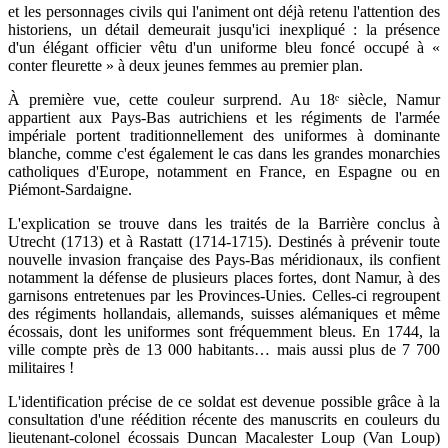
et les personnages civils qui l'animent ont déjà retenu l'attention des
historiens, un détail demeurait jusqu'ici inexpliqué : la présence
d'un élégant officier vêtu d'un uniforme bleu foncé occupé à «
conter fleurette » à deux jeunes femmes au premier plan.
À première vue, cette couleur surprend. Au 18ᵉ siècle, Namur
appartient aux Pays-Bas autrichiens et les régiments de l'armée
impériale portent traditionnellement des uniformes à dominante
blanche, comme c'est également le cas dans les grandes monarchies
catholiques d'Europe, notamment en France, en Espagne ou en
Piémont-Sardaigne.
L'explication se trouve dans les traités de la Barrière conclus à
Utrecht (1713) et à Rastatt (1714-1715). Destinés à prévenir toute
nouvelle invasion française des Pays-Bas méridionaux, ils confient
notamment la défense de plusieurs places fortes, dont Namur, à des
garnisons entretenues par les Provinces-Unies. Celles-ci regroupent
des régiments hollandais, allemands, suisses alémaniques et même
écossais, dont les uniformes sont fréquemment bleus. En 1744, la
ville compte près de 13 000 habitants… mais aussi plus de 7 700
militaires !
L'identification précise de ce soldat est devenue possible grâce à la
consultation d'une réédition récente des manuscrits en couleurs du
lieutenant-colonel écossais Duncan Macalester Loup (Van Loup)