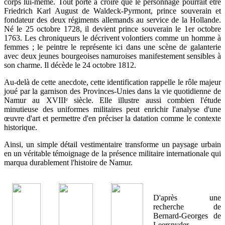
corps lui-même. Tout porte à croire que le personnage pourrait être
Friedrich Karl August de Waldeck-Pyrmont, prince souverain et
fondateur des deux régiments allemands au service de la Hollande.
Né le 25 octobre 1728, il devient prince souverain le 1er octobre
1763. Les chroniqueurs le décrivent volontiers comme un homme à
femmes ; le peintre le représente ici dans une scène de galanterie
avec deux jeunes bourgeoises namuroises manifestement sensibles à
son charme. Il décède le 24 octobre 1812.
Au-delà de cette anecdote, cette identification rappelle le rôle majeur
joué par la garnison des Provinces-Unies dans la vie quotidienne de
Namur au XVIIIᵉ siècle. Elle illustre aussi combien l'étude
minutieuse des uniformes militaires peut enrichir l'analyse d'une
œuvre d'art et permettre d'en préciser la datation comme le contexte
historique.
Ainsi, un simple détail vestimentaire transforme un paysage urbain
en un véritable témoignage de la présence militaire internationale qui
marqua durablement l'histoire de Namur.
D'après une
recherche de
Bernard-Georges de
Leersnyder.