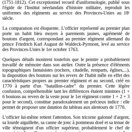
(1751-1812). Cet exceptionnel recueil d'uniformologie, publié sous
l'égide de l'Institut néerlandais d'histoire militaire, reproduit les
uniformes des régiments au service des Provinces-Unies au 18ᵉ
siècle.
La comparaison est éloquente. L'officier représenté au premier plan
porte un habit bleu moyen à parements jaunes, agrémenté de
boutons d'argent, correspondant au premier régiment allemand du
prince Friedrich Karl August de Waldeck-Pyrmont, levé au service
des Provinces-Unies le 1er octobre 1763.
Quelques détails montrent toutefois que le peintre a probablement
travaillé de mémoire dans son atelier. Outre la présence d'éléments
topographiques fantaisistes (rochers, citadelle, remparts, églises,...),
la disposition des boutons sur les revers de l'habit mêle en effet des
caractéristiques propres au premier régiment et au second, créé en
1770 à partir d'un "bataillon-cadre" du premier. Cette légère
confusion, compréhensible tant les différences étaient minimes (1 +
6 boutons au revers de la veste pour le 1er régiment contre 1 + 2 + 3
pour le second), constitue paradoxalement un précieux indice : elle
permet de proposer une datation du tableau aux alentours de 1770.
L'officier lui-même retient l'attention. Son tricorne galonné d'argent,
sa lourde aiguillette, sa canne de jonc à pommeau doré et sa tenue de
ville témoignent d'un officier supérieur, probablement le chef de