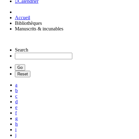
Calendrier
Accueil
Bibliothèques
Manuscrits & incunables
Search
a
b
c
d
e
f
g
h
i
j