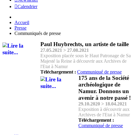
Calendrier
Accueil
Presse
Communiqués de presse
Paul Huybrechts, un artiste de taille
27.05.2021 > 27.08.2021
Exposition placée sous le Haut Patronage de Sa
Majesté la Reine à découvrir aux Archives de
l'Etat à Namur
Téléchargement :
Communiqué de presse
175 ans de la Société
archéologique de
Namur. Donnons un
avenir à notre passé !
29.10.2020 > 18.04.2021
Exposition à découvrir aux
Archives de l'Etat à Namur
Téléchargement :
Communiqué de presse