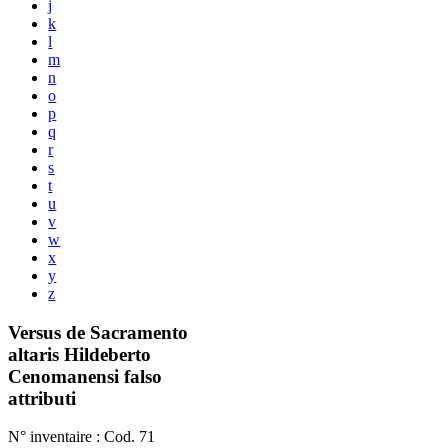
j
k
l
m
n
o
p
q
r
s
t
u
v
w
x
y
z
Versus de Sacramento
altaris Hildeberto
Cenomanensi falso
attributi
N° inventaire : Cod. 71