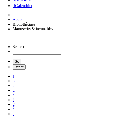
Calendrier
Accueil
Bibliothèques
Manuscrits & incunables
Search
a
b
c
d
e
f
g
h
i