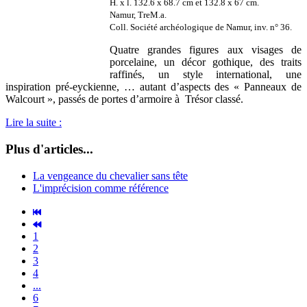
H. x l. 132.6 x 68.7 cm et 132.8 x 67 cm.
Namur, TreM.a.
Coll. Société archéologique de Namur, inv. n° 36.
Quatre grandes figures aux visages de
porcelaine, un décor gothique, des traits
raffinés, un style international, une
inspiration pré-eyckienne, … autant d’aspects des « Panneaux de
Walcourt », passés de portes d’armoire à Trésor classé.
Lire la suite :
Plus d'articles...
La vengeance du chevalier sans tête
L'imprécision comme référence
1
2
3
4
...
6