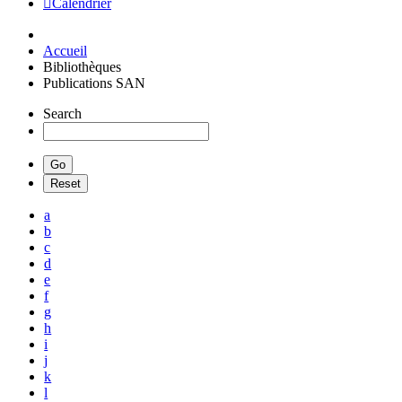
Calendrier
Accueil
Bibliothèques
Publications SAN
Search
a
b
c
d
e
f
g
h
i
j
k
l