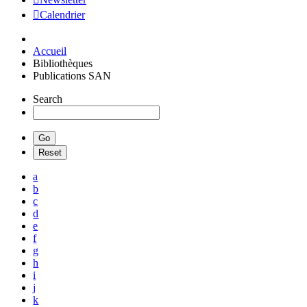
Calendrier
Accueil
Bibliothèques
Publications SAN
Search
a
b
c
d
e
f
g
h
i
j
k