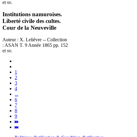
et sv.
Institutions namuroises.
Liberté civile des cultes.
Cour de la Neuveville
Auteur : X. Lelièvre -- Collection
: ASAN T. 9 Année 1865 pp. 152
et sv.
1
2
3
4
...
6
7
8
9