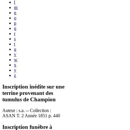
l
m
n
o
p
q
r
s
t
u
v
w
x
y
z
Inscription inédite sur une
terrine provenant des
tumulus de Champion
Auteur : s.a. -- Collection :
ASAN T. 2 Année 1851 p. 440
Inscription funèbre à