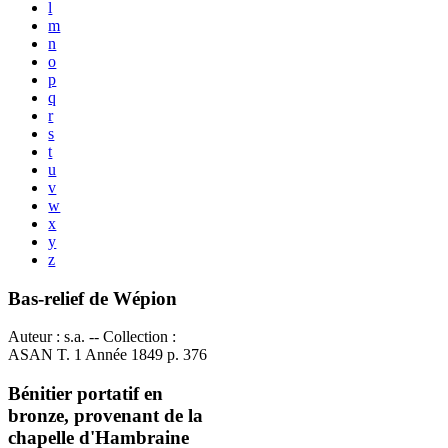
l
m
n
o
p
q
r
s
t
u
v
w
x
y
z
Bas-relief de Wépion
Auteur : s.a. -- Collection :
ASAN T. 1 Année 1849 p. 376
Bénitier portatif en
bronze, provenant de la
chapelle d'Hambraine