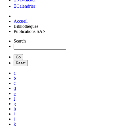
Calendrier
Accueil
Bibliothèques
Publications SAN
Search
a
b
c
d
e
f
g
h
i
j
k