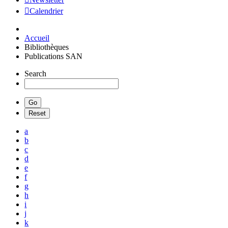
Calendrier
Accueil
Bibliothèques
Publications SAN
Search
a
b
c
d
e
f
g
h
i
j
k