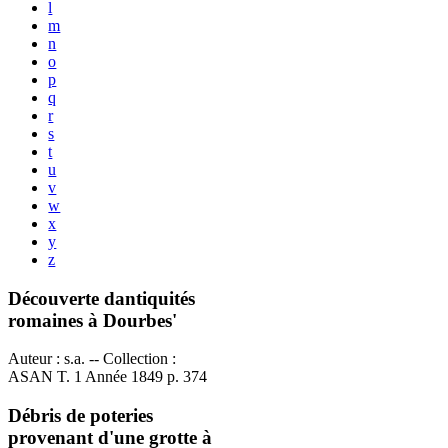
l
m
n
o
p
q
r
s
t
u
v
w
x
y
z
Découverte dantiquités
romaines à Dourbes'
Auteur : s.a. -- Collection :
ASAN T. 1 Année 1849 p. 374
Débris de poteries
provenant d'une grotte à