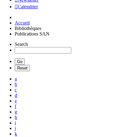
Calendrier
Accueil
Bibliothèques
Publications SAN
Search
a
b
c
d
e
f
g
h
i
j
k