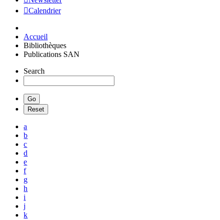
Calendrier
Accueil
Bibliothèques
Publications SAN
Search
a
b
c
d
e
f
g
h
i
j
k