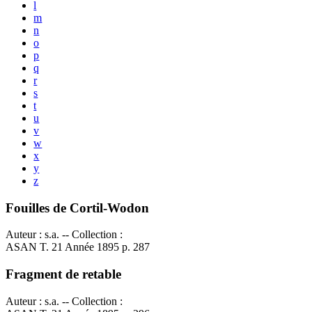
l
m
n
o
p
q
r
s
t
u
v
w
x
y
z
Fouilles de Cortil-Wodon
Auteur : s.a. -- Collection :
ASAN T. 21 Année 1895 p. 287
Fragment de retable
Auteur : s.a. -- Collection :