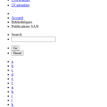
Calendrier
Accueil
Bibliothèques
Publications SAN
Search
a
b
c
d
e
f
g
h
i
j
k