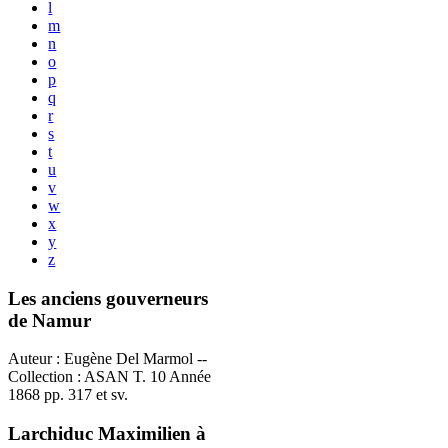
l
m
n
o
p
q
r
s
t
u
v
w
x
y
z
Les anciens gouverneurs
de Namur
Auteur : Eugène Del Marmol --
Collection : ASAN T. 10 Année
1868 pp. 317 et sv.
Larchiduc Maximilien à