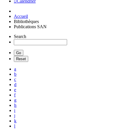
Calendrier
Accueil
Bibliothèques
Publications SAN
Search
a
b
c
d
e
f
g
h
i
j
k
l