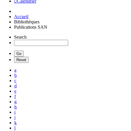
Calendrier
Accueil
Bibliothèques
Publications SAN
Search
a
b
c
d
e
f
g
h
i
j
k
l