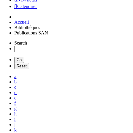
Calendrier
Accueil
Bibliothèques
Publications SAN
Search
a
b
c
d
e
f
g
h
i
j
k