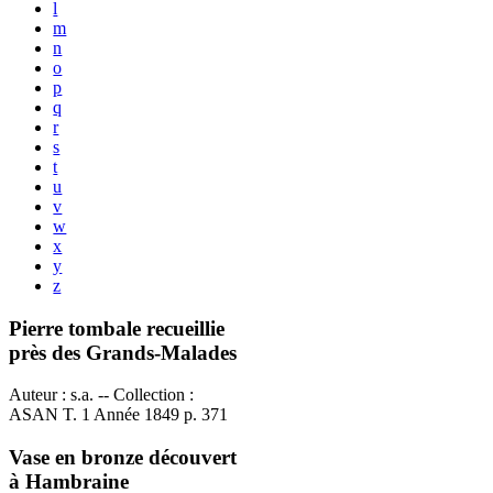
l
m
n
o
p
q
r
s
t
u
v
w
x
y
z
Pierre tombale recueillie
près des Grands-Malades
Auteur : s.a. -- Collection :
ASAN T. 1 Année 1849 p. 371
Vase en bronze découvert
à Hambraine