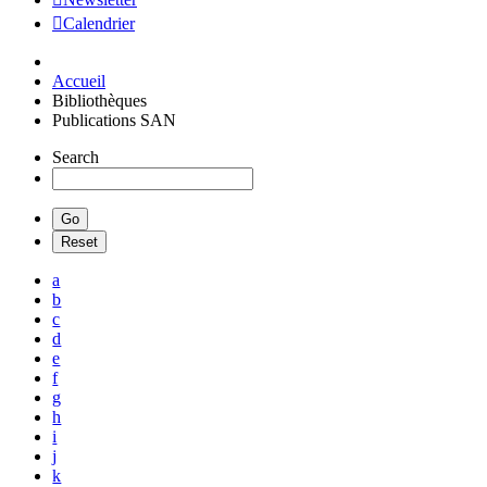
Calendrier
Accueil
Bibliothèques
Publications SAN
Search
a
b
c
d
e
f
g
h
i
j
k