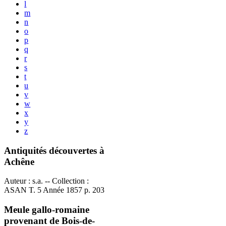
l
m
n
o
p
q
r
s
t
u
v
w
x
y
z
Antiquités découvertes à
Achêne
Auteur : s.a. -- Collection :
ASAN T. 5 Année 1857 p. 203
Meule gallo-romaine
provenant de Bois-de-